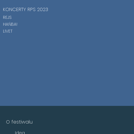
KONCERTY RPS 2023
REJS
HAŃBA!
LIVET
O festiwalu
Idea