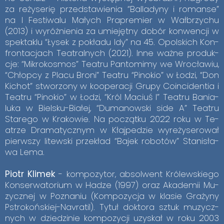
za re­ży­se­rię przed­sta­wie­nia “Bal­la­dy­ny i ro­man­se”
na I Fe­sti­wa­lu Ma­łych Pra­pre­mier w Wał­brzy­chu
(2013) i wy­róż­nie­nia za umie­jęt­ny do­bór kon­wen­cji w
spek­ta­klu “Ły­sek z po­kła­du Idy” na 45. Opol­skich Kon­
fron­ta­cjach Te­atral­nych (2021). Inne wa­żne pro­duk­
cje: “Mi­kro­ko­smos” Te­atru Pan­to­mi­my we Wro­cła­wiu,
“Chłop­cy z Pla­cu Bro­ni” Te­atru “Pi­no­kio” w Ło­dzi, “Don
Ki­chot” stwo­rzo­ny w ko­ope­ra­cji Gru­py Co­in­ci­den­tia i
Te­atru “Pi­no­kio” w Ło­dzi, “Król Ma­ciuś I” Te­atru Ba­nia­
lu­ka w Biel­sku-Bia­łej, “Du­ma­now­ski side A” Te­atru
Sta­re­go w Kra­ko­wie. Na po­cząt­ku 2022 roku w Te­
atrze Dra­ma­tycz­nym w Kłaj­pe­dzie wy­re­ży­se­ro­wał
pierw­szy li­tew­ski prze­kład “Ba­jek ro­bo­tów” Sta­ni­sła­
wa Lema.
Piotr Kli­mek
- kom­po­zy­tor, ab­sol­went Kró­lew­skie­go
Kon­ser­wa­to­rium w Ha­dze (1997) oraz Aka­de­mii Mu­
zycz­nej w Po­zna­niu (Kom­po­zy­cja w kla­sie Gra­ży­ny
Pstro­koń­skiej-Na­vra­til). Ty­tuł dok­to­ra sztuk mu­zycz­
nych w dzie­dzi­nie kom­po­zy­cji uzy­skał w roku 2003