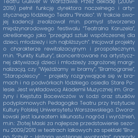
Te­atru Gu­li­wer w War­sza­wie. Przez de­ka­dę (2009-
2019) peł­nił funk­cję dy­rek­to­ra na­czel­ne­go i ar­ty­
stycz­ne­go łódz­kie­go Te­atru “Pi­no­kio”. W trak­cie swo­
jej ka­den­cji zre­ali­zo­wał m.in. po­mysł stwo­rze­nia
mię­dzy­na­ro­do­we­go fe­sti­wa­lu “Te­atral­na Ka­ru­ze­la”,
okre­śla­ne­go jako “prze­gląd sztu­ki współ­cze­snej dla
dzie­ci, mło­dzie­ży i ich naj­bliż­szych”. Ini­cjo­wał pro­jek­ty
o cha­rak­te­rze re­wi­ta­li­za­cyj­nym i pro­spo­łecz­nym,
m.in. “Punk­ty Kul­tu­ry”, skon­cen­tro­wa­ne na ar­ty­stycz­
nej ak­ty­wi­za­cji dzie­ci i mło­dzie­ży za­gro­żo­nej mar­gi­
na­li­za­cją, czy “Wjeż­dża­my w bra­my”, “Bra­mo­gra­nie”,
“Sta­ro­po­le­scy” - pro­jek­ty roz­gry­wa­ją­ce się w bra­
mach i na po­dwór­kach łódz­kie­go osie­dla Sta­re Po­
le­sie. Jest wy­kła­dow­cą Aka­de­mii Mu­zycz­nej im. Gra­
ży­ny i Kiej­stu­ta Ba­ce­wi­czów w Ło­dzi oraz stu­diów
po­dy­plo­mo­wych Pe­da­go­gi­ka Te­atru przy In­sty­tu­cie
Kul­tu­ry Pol­skiej Uni­wer­sy­te­tu War­szaw­skie­go. Dwo­ra­
kow­ski jest lau­re­atem kil­ku­na­stu na­gród i wy­róż­nień,
m.in.: Zło­tej Ma­ski za naj­lep­sze przed­sta­wie­nie se­zo­
nu 2009/2010 w te­atrach lal­ko­wych za spek­takl “Bru­
no Schulz - Hi­sto­ria wy­stęp­nej wy­obraź­ni”, na­gro­dy