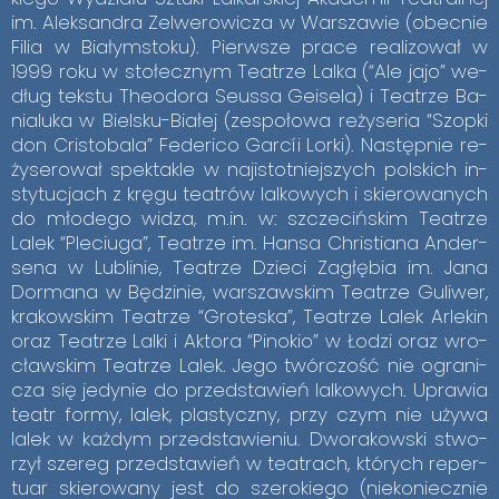
im. Alek­san­dra Ze­lwe­ro­wi­cza w War­sza­wie (obec­nie
Fi­lia w Bia­łym­sto­ku). Pierw­sze pra­ce re­ali­zo­wał w
1999 roku w sto­łecz­nym Te­atrze Lal­ka (“Ale jajo” we­
dług tek­stu The­odo­ra Seus­sa Ge­ise­la) i Te­atrze Ba­
nia­lu­ka w Biel­sku-Bia­łej (ze­spo­ło­wa re­ży­se­ria “Szop­ki
don Cri­sto­ba­la” Fe­de­ri­co Gar­cíi Lor­ki). Na­stęp­nie re­
ży­se­ro­wał spek­ta­kle w naj­istot­niej­szych pol­skich in­
sty­tu­cjach z krę­gu te­atrów lal­ko­wych i skie­ro­wa­nych
do mło­de­go wi­dza, m.in. w: szcze­ciń­skim Te­atrze
La­lek “Ple­ciu­ga”, Te­atrze im. Han­sa Chri­stia­na An­der­
se­na w Lu­bli­nie, Te­atrze Dzie­ci Za­głę­bia im. Jana
Do­rma­na w Bę­dzi­nie, war­szaw­skim Te­atrze Gu­li­wer,
kra­kow­skim Te­atrze “Gro­te­ska”, Te­atrze La­lek Ar­le­kin
oraz Te­atrze Lal­ki i Ak­to­ra “Pi­no­kio” w Ło­dzi oraz wro­
cław­skim Te­atrze La­lek. Jego twór­czość nie ogra­ni­
cza się je­dy­nie do przed­sta­wień lal­ko­wych. Upra­wia
te­atr for­my, la­lek, pla­stycz­ny, przy czym nie uży­wa
la­lek w każ­dym przed­sta­wie­niu. Dwo­ra­kow­ski stwo­
rzył sze­reg przed­sta­wień w te­atrach, któ­rych re­per­
tu­ar skie­ro­wa­ny jest do sze­ro­kie­go (nie­ko­niecz­nie