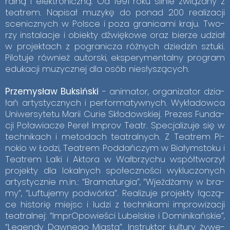
ral­ną i elek­tro­nicz­ną. Od 1991 roku sil­nie zwią­za­ny z
te­atrem. Na­pi­sał mu­zy­kę do po­nad 200 re­ali­za­cji
sce­nicz­nych w Pol­sce i poza gra­ni­ca­mi kra­ju. Two­
rzy in­sta­la­cje i obiek­ty dźwię­ko­we oraz bie­rze udział
w pro­jek­tach z po­gra­ni­cza róż­nych dzie­dzin sztu­ki.
Pi­lo­tu­je rów­nież au­tor­ski, eks­pe­ry­men­tal­ny pro­gram
edu­ka­cji mu­zycz­nej dla osób nie­sły­szą­cych.
Prze­my­sław Buk­siń­ski
- ani­ma­tor, or­ga­ni­za­tor dzia­
łań ar­ty­stycz­nych i per­for­ma­tyw­nych. Wy­kła­dow­ca
Uni­wer­sy­te­tu Ma­rii Cu­rie Skło­dow­skiej. Pre­zes Fun­da­
cji Po­ła­wia­cze Pe­reł Im­prov Te­atr. Spe­cja­li­zu­je się w
tech­ni­kach i me­to­dach te­atral­nych. Z Te­atrem Pi­
no­kio w Ło­dzi, Te­atrem Pod­dań­czym w Bia­łym­sto­ku i
Te­atrem Lal­ki i Ak­to­ra w Wał­brzy­chu współ­two­rzył
pro­jek­ty dla lo­kal­nych spo­łecz­no­ści wy­klu­czo­nych
ar­ty­stycz­nie m.in.: “Bra­ma­tur­gia”, “Wjeż­dża­my w bra­
my”, “Lu­ftu­je­my po­dwór­ka”. Re­ali­zu­je pro­jek­ty łą­czą­
ce hi­sto­rię miejsc i lu­dzi z tech­ni­ka­mi im­pro­wi­za­cji
te­atral­nej: “Im­prO­po­wie­ści Lu­bel­skie i Do­mi­ni­kań­skie”,
“Le­gen­dy Daw­ne­go Mia­sta”. In­struk­tor kul­tu­ry ży­we­