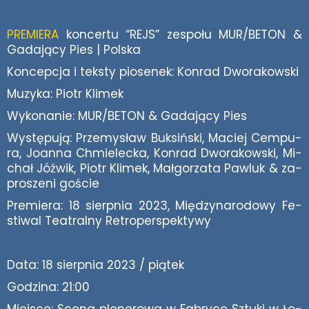
PRE­MIE­RA
kon­cer­tu “REJS” ze­spo­łu MUR/BE­TON &
Ga­da­ją­cy Pies | Pol­ska
Kon­cep­cja i tek­sty pio­se­nek: Kon­rad Dwo­ra­kow­ski
Mu­zy­ka: Piotr Kli­mek
Wy­ko­na­nie: MUR/BE­TON & Ga­da­ją­cy Pies
Wy­stę­pu­ją: Prze­my­sław Buk­siń­ski, Ma­ciej Cem­pu­
ra, Jo­an­na Chmie­lec­ka, Kon­rad Dwo­ra­kow­ski, Mi­
chał Jóź­wik, Piotr Kli­mek, Mał­go­rza­ta Paw­luk & za­
pro­sze­ni go­ście
Pre­mie­ra: 18 sierp­nia 2023, Mię­dzy­na­ro­do­wy Fe­
sti­wal Te­atral­ny Re­tro­per­spek­ty­wy
Data: 18 sierp­nia 2023 / pią­tek
Go­dzi­na: 21:00
Miej­sce: Sce­na ple­ne­ro­wa w Fa­bry­ce Sztu­ki w Ło­