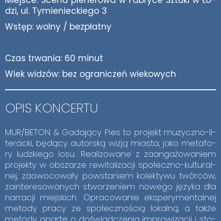
dzi, ul. Ty­mie­niec­kie­go 3
Wstęp: wol­ny / bez­płat­ny
Czas trwa­nia: 60 mi­nut
Wiek wi­dzów: bez ogra­ni­czeń wie­ko­wych
OPIS KON­CER­TU
MUR/BE­TON & Ga­da­ją­cy Pies to pro­jekt mu­zycz­no-li­
te­rac­ki, bę­dą­cy au­tor­ską wi­zją mia­sta, jako me­ta­fo­
ry ludz­kie­go losu. Re­ali­zo­wa­ne z za­an­ga­żo­wa­niem
pro­jek­ty w ob­sza­rze re­wi­ta­li­za­cji spo­łecz­no-kul­tu­ral­
nej, za­owo­co­wa­ły po­wsta­niem ko­lek­ty­wu twór­ców,
za­in­te­re­so­wa­nych stwo­rze­niem no­we­go ję­zy­ka dla
nar­ra­cji miej­skich. Opra­co­wa­nie eks­pe­ry­men­tal­nej
me­to­dy pra­cy ze spo­łecz­no­ścią lo­kal­ną, a tak­że
me­to­dy opar­te o do­świad­cze­nia im­pro­wi­za­cji i sto­