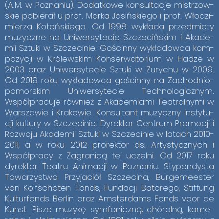
(A.M. w Po­zna­niu). Do­dat­ko­we kon­sul­ta­cje mi­strzow­
skie po­bie­rał u prof. Mar­ka Ja­siń­skie­go i prof. Wło­dzi­
mie­rza Ko­toń­skie­go. Od 1998 wy­kła­da przed­mio­ty
mu­zycz­ne na Uni­wer­sy­te­cie Szcze­ciń­skim i Aka­de­
mii Sztu­ki w Szcze­ci­nie. Go­ścin­ny wy­kła­dow­ca kom­
po­zy­cji w Kró­lew­skim Kon­ser­wa­to­rium w Ha­dze w
2003 oraz Uni­wer­sy­te­cie Sztu­ki w Zu­ry­chu w 2009.
Od 2019 roku wy­kła­dow­ca go­ścin­ny na Za­chod­nio­
po­mor­skim Uni­wer­sy­te­cie Tech­no­lo­gicz­nym.
Współ­pra­cu­je rów­nież z Aka­de­mia­mi Te­atral­ny­mi w
War­sza­wie i Kra­ko­wie. Kon­sul­tant mu­zycz­ny in­sty­tu­
cji kul­tu­ry w Szcze­ci­nie. Dy­rek­tor Cen­trum Pro­mo­cji i
Roz­wo­ju Aka­de­mii Sztu­ki w Szcze­ci­nie w la­tach 2010-
2011, a w roku 2012 pro­rek­tor ds. Ar­ty­stycz­nych i
Współ­pra­cy z Za­gra­ni­cą tej uczel­ni. Od 2017 roku
dy­rek­tor Te­atru Ani­ma­cji w Po­zna­niu. Sty­pen­dy­sta
To­wa­rzy­stwa Przy­ja­ciół Szcze­ci­na, Bur­ge­me­ester
van Kol­fscho­ten Fonds, Fun­da­cji Ba­to­re­go, Sti­ftung
Kul­tur­fonds Ber­lin oraz Am­ster­dams Fonds voor de
Kunst. Pi­sze mu­zy­kę sym­fo­nicz­ną, chó­ral­ną, ka­me­