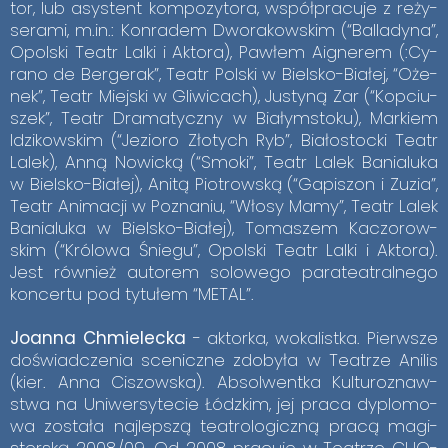
tor, lub asy­stent kom­po­zy­to­ra, współ­pra­cu­je z re­ży­
se­ra­mi, m.in.: Kon­ra­dem Dwo­ra­kow­skim (“Bal­la­dy­na”,
Opol­ski Te­atr Lal­ki i Ak­to­ra), Paw­łem Aigne­rem (:Cy­
ra­no de Ber­ge­rak”, Te­atr Pol­ski w Biel­sko-Bia­łej, “Oże­
nek”, Te­atr Miej­ski w Gli­wi­cach), Ju­sty­ną Zar (“Kop­ciu­
szek”, Te­atr Dra­ma­tycz­ny w Bia­łym­sto­ku), Mar­kiem
Idzi­kow­skim (“Je­zio­ro Zło­tych Ryb”, Bia­ło­stoc­ki Te­atr
La­lek), Anną No­wic­ką (“Smo­ki”, Te­atr La­lek Ba­nia­lu­ka
w Biel­sko-Bia­łej), Ani­tą Pio­trow­ską (“Ga­pi­szon i Zu­zia”,
Te­atr Ani­ma­cji w Po­zna­niu, “Wło­sy Mamy”, Te­atr La­lek
Ba­nia­lu­ka w Biel­sko-Bia­łej), To­ma­szem Ka­czo­row­
skim (“Kró­lo­wa Śnie­gu”, Opol­ski Te­atr Lal­ki i Ak­to­ra).
Jest rów­nież au­to­rem so­lo­we­go pa­ra­te­atral­ne­go
kon­cer­tu pod ty­tu­łem “ME­TAL”.
Jo­an­na Chmie­lec­ka
- ak­tor­ka, wo­ka­list­ka. Pierw­sze
do­świad­cze­nia sce­nicz­ne zdo­by­ła w Te­atrze Ani­lis
(kier. Anna Ci­szow­ska). Ab­sol­went­ka Kul­tu­ro­znaw­
stwa na Uni­wer­sy­te­cie Łódz­kim, jej pra­ca dy­plo­mo­
wa zo­sta­ła naj­lep­szą te­atro­lo­gicz­ną pra­cą ma­gi­
ster­ską 2008/09. Od 2008 pra­cu­je w Te­atrze CHO­