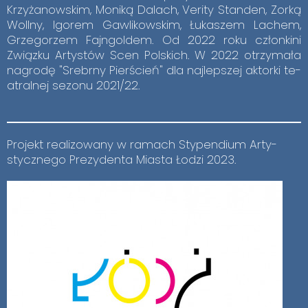
Krzy­ża­now­skim, Mo­ni­ką Da­lach, Ve­ri­ty Stan­den, Zor­ką
Wol­l­ny, Igo­rem Gaw­li­kow­skim, Łu­ka­szem La­chem,
Grze­go­rzem Fajn­gol­dem. Od 2022 roku człon­ki­ni
Związ­ku Ar­ty­stów Scen Pol­skich. W 2022 otrzy­ma­ła
na­gro­dę "Srebr­ny Pier­ścień" dla naj­lep­szej ak­tor­ki te­
atral­nej se­zo­nu 2021/22.
Pro­jekt re­ali­zo­wa­ny w ra­mach Sty­pen­dium Ar­ty­
stycz­ne­go Pre­zy­den­ta Mia­sta Ło­dzi 2023.