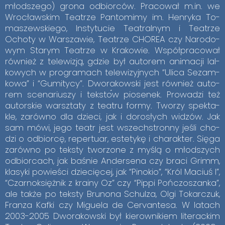
młod­sze­go) gro­na od­bior­ców. Pra­co­wał m.in. we
Wro­cław­skim Te­atrze Pan­to­mi­my im. Hen­ry­ka To­
ma­szew­skie­go, In­sty­tu­cie Te­atral­nym i Te­atrze
Ocho­ty w War­sza­wie, Te­atrze CHO­REA czy Na­ro­do­
wym Sta­rym Te­atrze w Kra­ko­wie. Współ­pra­co­wał
rów­nież z te­le­wi­zją, gdzie był au­to­rem ani­ma­cji lal­
ko­wych w pro­gra­mach te­le­wi­zyj­nych “Uli­ca Se­zam­
ko­wa” i “Gu­mi­ty­cy”. Dwo­ra­kow­ski jest rów­nież au­to­
rem sce­na­riu­szy i tek­sto­́w pio­se­nek. Pro­wa­dzi też
au­tor­skie warsz­ta­ty z te­atru for­my. Two­rzy spek­ta­
kle, za­rów­no dla dzie­ci, jak i do­ro­słych wi­dzów. Jak
sam mówi, jego te­atr jest wszech­stron­ny je­śli cho­
dzi o od­bior­cę, re­per­tu­ar, es­te­ty­kę i cha­rak­ter. Się­ga
za­rów­no po tek­sty two­rzo­ne z my­ślą o młod­szych
od­bior­cach, jak ba­śnie An­der­se­na czy bra­ci Grimm,
kla­sy­ki po­wie­ści dzie­cię­cej, jak “Pi­no­kio”, “Król Ma­ciuś I”,
“Czar­no­księż­nik z kra­iny Oz” czy “Pip­pi Poń­czo­szan­ka”,
ale tak­że po tek­sty Bru­no­na Schul­za, Olgi To­kar­czuk,
Fran­za Kaf­ki czy Mi­gu­ela de Ce­rvan­te­sa. W la­tach
2003-2005 Dwo­ra­kow­ski był kie­row­ni­kiem li­te­rac­kim