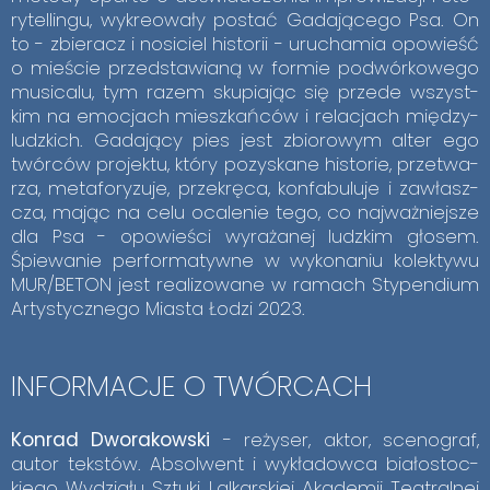
ry­tel­lin­gu, wy­kre­owa­ły po­stać Ga­da­ją­ce­go Psa. On
to - zbie­racz i no­si­ciel hi­sto­rii - uru­cha­mia opo­wieść
o mie­ście przed­sta­wia­ną w for­mie po­dwór­ko­we­go
mu­si­ca­lu, tym ra­zem sku­pia­jąc się przede wszyst­
kim na emo­cjach miesz­kań­ców i re­la­cjach mię­dzy­
ludz­kich. Ga­da­ją­cy pies jest zbio­ro­wym al­ter ego
twór­ców pro­jek­tu, któ­ry po­zy­ska­ne hi­sto­rie, prze­twa­
rza, me­ta­fo­ry­zu­je, prze­krę­ca, kon­fa­bu­lu­je i za­własz­
cza, ma­jąc na celu oca­le­nie tego, co naj­waż­niej­sze
dla Psa - opo­wie­ści wy­ra­ża­nej ludz­kim gło­sem.
Śpie­wa­nie per­for­ma­tyw­ne w wy­ko­na­niu ko­lek­ty­wu
MUR/BE­TON jest re­ali­zo­wa­ne w ra­mach Sty­pen­dium
Ar­ty­stycz­ne­go Mia­sta Ło­dzi 2023.
IN­FOR­MA­CJE O TWÓR­CACH
Kon­rad Dwo­ra­kow­ski
- re­ży­ser, ak­tor, sce­no­graf,
au­tor tek­stów. Ab­sol­went i wy­kła­dow­ca bia­ło­stoc­
kie­go Wy­dzia­łu Sztu­ki Lal­kar­skiej Aka­de­mii Te­atral­nej