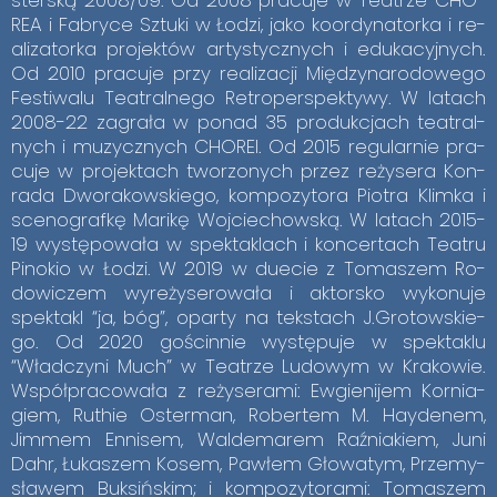
REA i Fa­bry­ce Sztu­ki w Ło­dzi, jako ko­or­dy­na­tor­ka i re­
ali­za­tor­ka pro­jek­tów ar­ty­stycz­nych i edu­ka­cyj­nych.
Od 2010 pra­cu­je przy re­ali­za­cji Mię­dzy­na­ro­do­we­go
Fe­sti­wa­lu Te­atral­ne­go Re­tro­per­spek­ty­wy. W la­tach
2008-22 za­gra­ła w po­nad 35 pro­duk­cjach te­atral­
nych i mu­zycz­nych CHO­REI. Od 2015 re­gu­lar­nie pra­
cu­je w pro­jek­tach two­rzo­nych przez re­ży­se­ra Kon­
ra­da Dwo­ra­kow­skie­go, kom­po­zy­to­ra Pio­tra Klim­ka i
sce­no­graf­kę Ma­ri­kę Woj­cie­chow­ską. W la­tach 2015-
19 wy­stę­po­wa­ła w spek­ta­klach i kon­cer­tach Te­atru
Pi­no­kio w Ło­dzi. W 2019 w du­ecie z To­ma­szem Ro­
do­wi­czem wy­re­ży­se­ro­wa­ła i ak­tor­sko wy­ko­nu­je
spek­takl “ja, bóg”, opar­ty na tek­stach J.Gro­tow­skie­
go. Od 2020 go­ścin­nie wy­stę­pu­je w spek­ta­klu
“Wład­czy­ni Much” w Te­atrze Lu­do­wym w Kra­ko­wie.
Współ­pra­co­wa­ła z re­ży­se­ra­mi: Ew­gie­ni­jem Kor­nia­
giem, Ru­thie Oster­man, Ro­ber­tem M. Hay­de­nem,
Jim­mem En­ni­sem, Wal­de­ma­rem Raź­nia­kiem, Juni
Dahr, Łu­ka­szem Ko­sem, Paw­łem Gło­wa­tym, Prze­my­
sła­wem Buk­siń­skim; i kom­po­zy­to­ra­mi: To­ma­szem