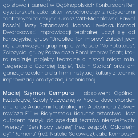
go sło­wa i lau­re­at w Ogól­no­pol­skich Kon­kur­sach Re­
cy­ta­tor­skich. Jako ak­tor współ­pra­cu­je z re­ży­se­ra­mi
te­atral­ny­mi ta­ki­mi jak: Łu­kasz Witt-Mi­cha­łow­ski, Pa­weł
Pas­si­ni, Je­rzy Sa­ta­now­ski, Jo­an­na Le­wic­ka, Kon­rad
Dwo­ra­kow­ski. Im­pro­wi­za­cji te­atral­nej uczył się od
ka­na­dyj­skiej gru­py “Un­col­led for Im­prov”. Za­ło­żył jed­
ną z pierw­szych grup im­pro w Pol­sce “No Po­ta­to­es”.
Za­ło­ży­ciel gru­py Po­ła­wia­cze Pe­reł Im­prov Te­atr, któ­
ra re­ali­zu­je pro­jek­ty te­atral­ne o hi­sto­rii miast m.in.
“Le­gen­da o Czar­ciej Ła­pie”, “Lu­blin Sto­li­ca” oraz or­
ga­ni­zu­je szko­le­nia dla firm i in­sty­tu­cji kul­tu­ry z tech­nik
im­pro­wi­za­cji prak­tycz­nej i sce­nicz­nej.
Ma­ciej Szy­mon Cem­pu­ra
- ab­sol­went Ogól­no­
kształ­cą­cej Szko­ły Mu­zycz­nej w Płoc­ku, kla­sa akor­de­
onu, oraz Aka­de­mii Te­atral­nej im. Alek­san­dra Ze­lwe­
ro­wi­cza Fi­lii w Bia­łym­sto­ku, kie­ru­nek ak­tor­stwo. Jest
au­to­rem mu­zy­ki do spek­ta­kli te­atrów nie­za­leż­nych:
“Wen­dy”, “Sen Nocy Let­niej” (reż. ze­spół), “Od­da­leń­
cy”, “Ro­mans” (reż. Na­ta­lia Sa­ko­wicz). Jako Kom­po­zy­